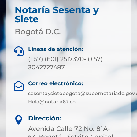
Notaría Sesenta y
Siete
Bogotá D.C.
Líneas de atención:

(+57) (601) 2517370- (+57)
3042727487
Correo electrónico:

sesentaysietebogota@supernotariado.gov.
Hola@notaria67.co
Dirección:

Avenida Calle 72 No. 81A-
64 Bogotá Distrito Capital