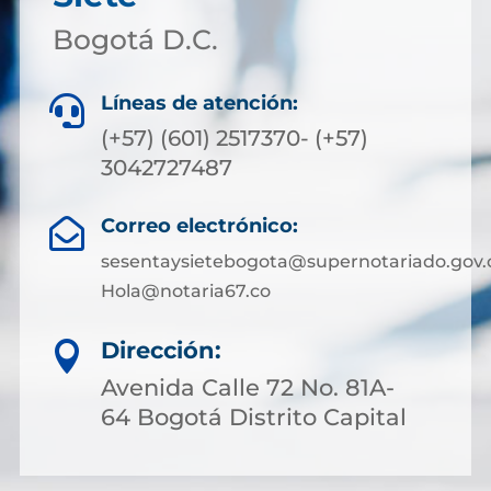
Bogotá D.C.
Líneas de atención:

(+57) (601) 2517370- (+57)
3042727487
Correo electrónico:

sesentaysietebogota@supernotariado.gov.
Hola@notaria67.co
Dirección:

Avenida Calle 72 No. 81A-
64 Bogotá Distrito Capital