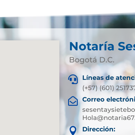
Notaría Se
Bogotá D.C.
Líneas de atenc

(+57) (601) 2517
Correo electrón

sesentaysieteb
Hola@notaria67
Dirección:
