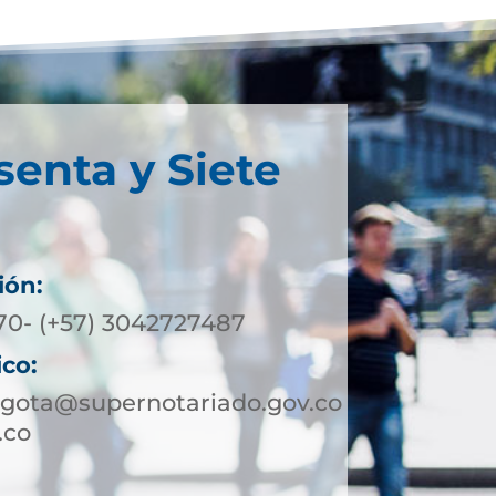
senta y Siete
ión:
370- (+57) 3042727487
ico:
ogota@supernotariado.gov.co
.co