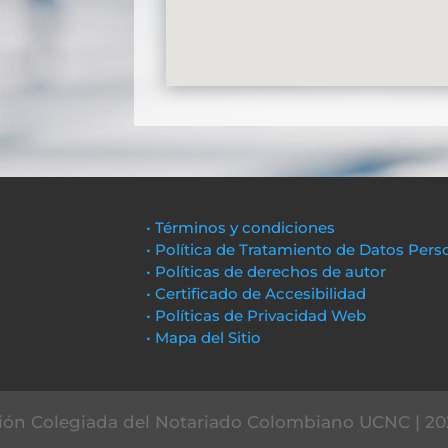
• Términos y condiciones
• Política de Tratamiento de Datos Pers
• Políticas de derechos de autor
• Certificado de Accesibilidad
• Políticas de Privacidad Web
• Mapa del Sitio
ón Colegiada del Notariado Colombiano UCNC | 20