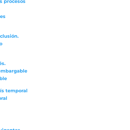
os procesos
res
clusión.
do
és.
nembargable
ble
ís temporal
ral