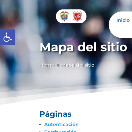
Inicio
Abrir barra de herramientas
Mapa del sitio
Home
Mapa del sitio
9
Páginas
Autenticación