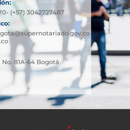
ión:
370- (+57) 3042727487
ico:
ogota@supernotariado.gov.co
.co
2 No. 81A-64 Bogotá