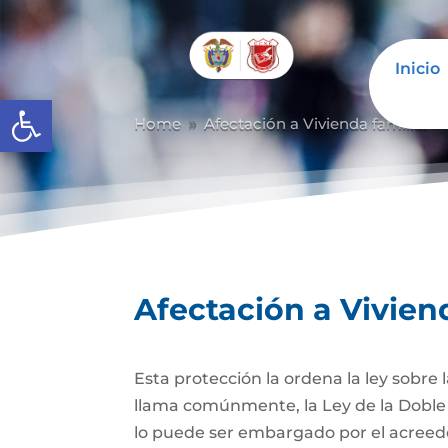
Inicio
Abrir barra de herramientas
Home
Afectación a Vivienda familiar
9
Afectación a Vivien
Esta protección la ordena la ley sobre
llama comúnmente, la Ley de la Doble 
lo puede ser embargado por el acreedor