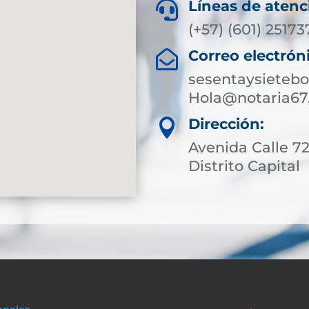
Líneas de atenc

(+57) (601) 2517
Correo electrón

sesentaysieteb
Hola@notaria67
Dirección:

Avenida Calle 7
Distrito Capital