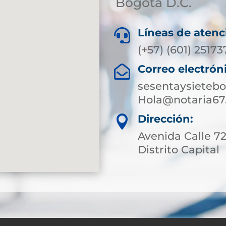
Bogotá D.C.
Líneas de atenc

(+57) (601) 2517
Correo electrón

sesentaysieteb
Hola@notaria67
Dirección:

Avenida Calle 7
Distrito Capital