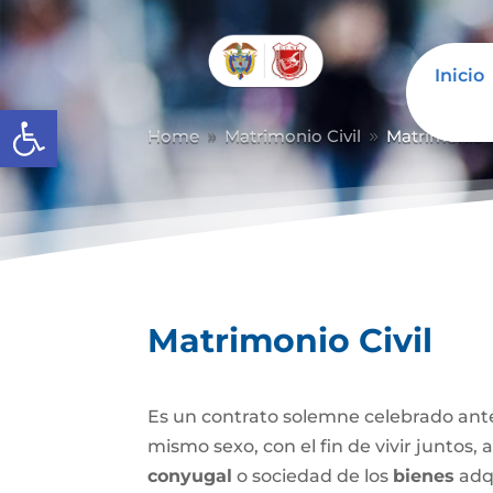
Inicio
Abrir barra de herramientas
Home
Matrimonio Civil
Matrimonio C
9
9
Matrimonio Civil
Es un contrato solemne celebrado ante
mismo sexo, con el fin de vivir juntos,
conyugal
o sociedad de los
bienes
adqu