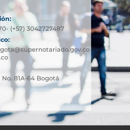
ión:
370- (+57) 3042727487
ico:
ogota@supernotariado.gov.co
.co
2 No. 81A-64 Bogotá