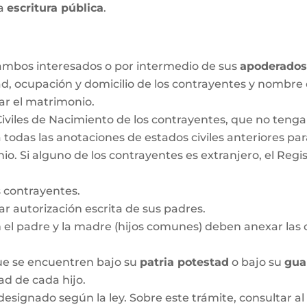
la
escritura pública
.
r ambos interesados o por intermedio de sus
apoderado
ad, ocupación y domicilio de los contrayentes y nombre
ar el matrimonio.
Civiles de Nacimiento de los contrayentes, que no ten
 todas las anotaciones de estados civiles anteriores pa
 Si alguno de los contrayentes es extranjero, el Regis
 contrayentes.
 autorización escrita de sus padres.
n el padre y la madre (hijos comunes) deben anexar las c
que se encuentren bajo su
patria potestad
o bajo su
gua
dad de cada hijo.
designado según la ley. Sobre este trámite, consultar al 