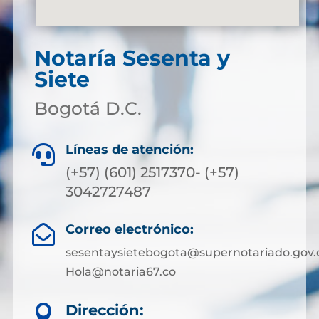
Notaría Sesenta y
Siete
Bogotá D.C.
Líneas de atención:

(+57) (601) 2517370- (+57)
3042727487
Correo electrónico:

sesentaysietebogota@supernotariado.gov.
Hola@notaria67.co
Dirección:
