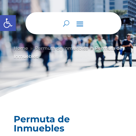
Abrir barra de herramientas
Home
Permuta de Inmuebles
Permuta de
9
9
Inmuebles
Permuta de
Inmuebles