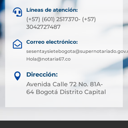
Líneas de atención:

(+57) (601) 2517370- (+57)
3042727487
Correo electrónico:

sesentaysietebogota@supernotariado.gov.
Hola@notaria67.co
Dirección:

Avenida Calle 72 No. 81A-
64 Bogotá Distrito Capital