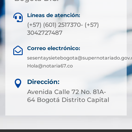
Líneas de atención:

(+57) (601) 2517370- (+57)
3042727487
Correo electrónico:

sesentaysietebogota@supernotariado.gov.
Hola@notaria67.co
Dirección:

Avenida Calle 72 No. 81A-
64 Bogotá Distrito Capital