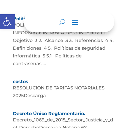
Abrir barra de herramientas
Politicas De Seguridad De la Información
POLÍTICAS DE SEGURIDAD DE LA
INFORMACIÓN TABLA DE CONTENIDO 1.
Objetivo 3 2. Alcance 3 3. Referencias 4 4.
Definiciones 4 5. Políticas de seguridad
Informática 5 5.1 Políticas de
contraseñas ...
costos
RESOLUCION DE TARIFAS NOTARIALES
2025Descarga
Decreto Único Reglamentario.
Decreto_1069_de_2015_Sector_Justicia_y_d
el_DerechoDescarga Notaria 67