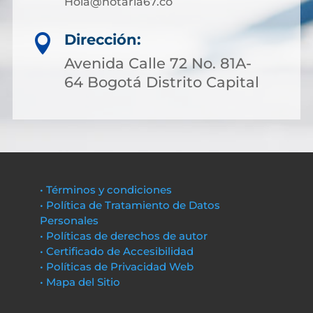
Hola@notaria67.co
Dirección:

Avenida Calle 72 No. 81A-
64 Bogotá Distrito Capital
• Términos y condiciones
• Política de Tratamiento de Datos
Personales
• Políticas de derechos de autor
• Certificado de Accesibilidad
• Políticas de Privacidad Web
• Mapa del Sitio