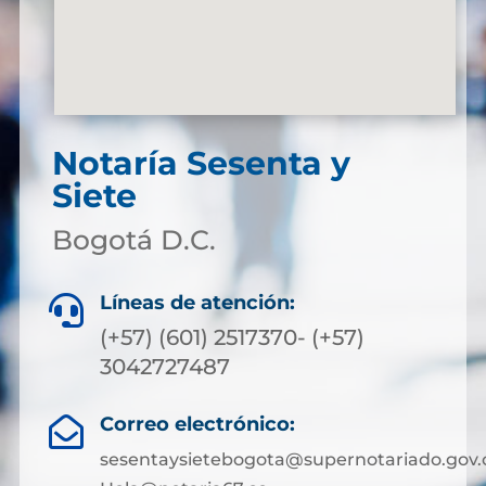
Notaría Sesenta y
Siete
Bogotá D.C.
Líneas de atención:

(+57) (601) 2517370- (+57)
3042727487
Correo electrónico:

sesentaysietebogota@supernotariado.gov.