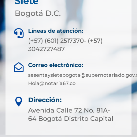
Siete
Bogotá D.C.
Líneas de atención:

(+57) (601) 2517370- (+57)
3042727487
Correo electrónico:

sesentaysietebogota@supernotariado.gov.
Hola@notaria67.co
Dirección:

Avenida Calle 72 No. 81A-
64 Bogotá Distrito Capital