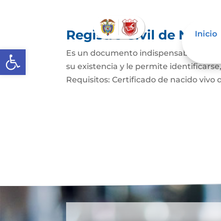
Registro Civil de Naci
Inicio
Abrir barra de herramientas
Es un documento indispensable mediant
su existencia y le permite identificars
Requisitos: Certificado de nacido vivo d