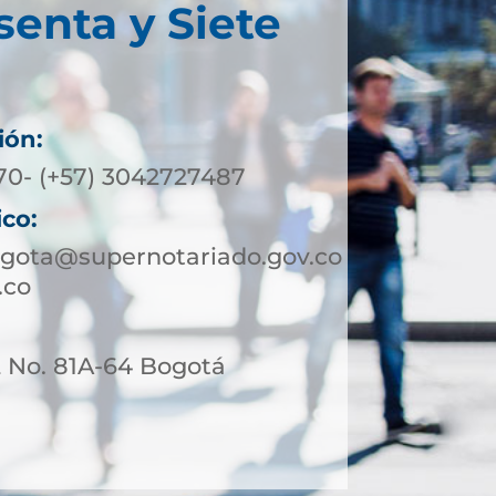
senta y Siete
ión:
370- (+57) 3042727487
ico:
ogota@supernotariado.gov.co
.co
2 No. 81A-64 Bogotá