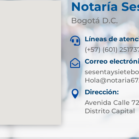
Notaría Se
Bogotá D.C.
Líneas de atenc

(+57) (601) 2517
Correo electrón

sesentaysieteb
Hola@notaria67
Dirección:

Avenida Calle 7
Distrito Capital