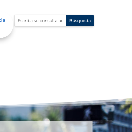
cia
dad