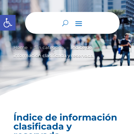
Abrir barra de herramientas
Home
Sin categoría
Índice de
9
9
información clasificada y reservada.
Índice de información
clasificada y