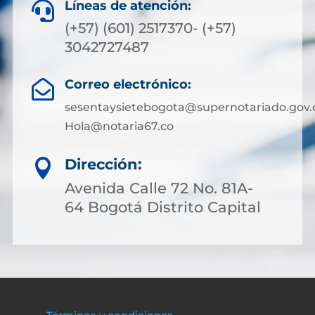
Líneas de atención:

(+57) (601) 2517370- (+57)
3042727487
Correo electrónico:

sesentaysietebogota@supernotariado.gov.
Hola@notaria67.co
Dirección:

Avenida Calle 72 No. 81A-
64 Bogotá Distrito Capital