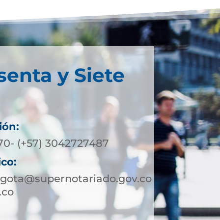
senta y Siete
ión:
370- (+57) 3042727487
ico:
ogota@supernotariado.gov.co
.co