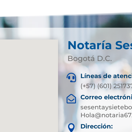
Notaría Se
Bogotá D.C.
Líneas de atenc

(+57) (601) 2517
Correo electrón

sesentaysieteb
Hola@notaria67
Dirección:
