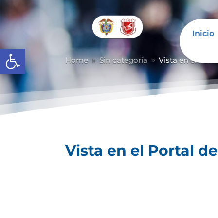
Inicio
Abrir barra de herramientas
Home
Sin categoría
Vista en el Port
9
9
Vista en el Portal d