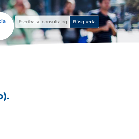
cia
).