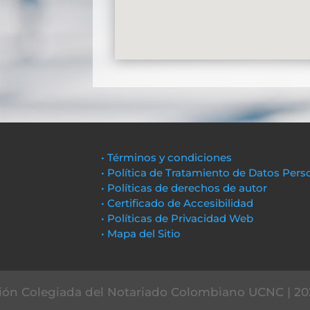
• Términos y condiciones
• Política de Tratamiento de Datos Pers
• Políticas de derechos de autor
• Certificado de Accesibilidad
• Políticas de Privacidad Web
• Mapa del Sitio
ón Colegiada del Notariado Colombiano UCNC | 20