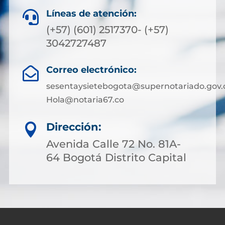
Líneas de atención:

(+57) (601) 2517370- (+57)
3042727487
Correo electrónico:

sesentaysietebogota@supernotariado.gov.
Hola@notaria67.co
Dirección:

Avenida Calle 72 No. 81A-
64 Bogotá Distrito Capital