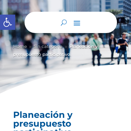
Abrir barra de herramientas
Home
Sin categoría
Planeación y
9
9
presupuesto participativo.
Planeación y
presupuesto