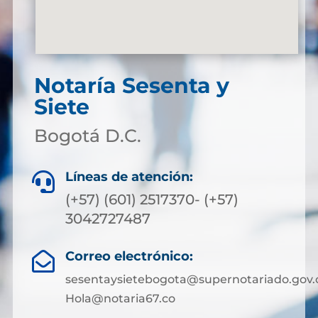
Notaría Sesenta y
Siete
Bogotá D.C.
Líneas de atención:

(+57) (601) 2517370- (+57)
3042727487
Correo electrónico:

sesentaysietebogota@supernotariado.gov.
Hola@notaria67.co