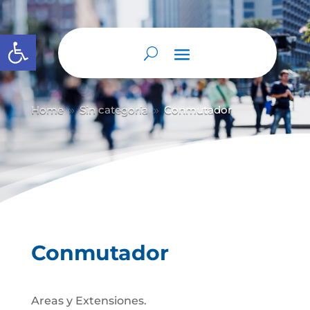
Abrir barra de herramientas
Home
Sin categoría
Conmutador
9
9
Conmutador
Areas y Extensiones.