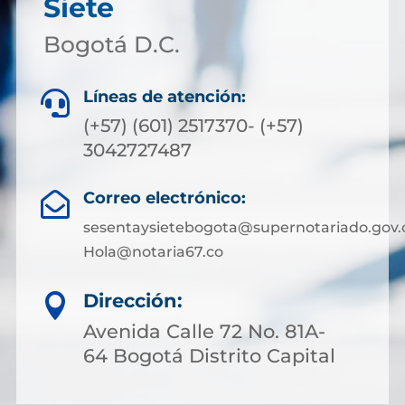
Siete
Bogotá D.C.
Líneas de atención:

(+57) (601) 2517370- (+57)
3042727487
Correo electrónico:

sesentaysietebogota@supernotariado.gov.
Hola@notaria67.co
Dirección:

Avenida Calle 72 No. 81A-
64 Bogotá Distrito Capital