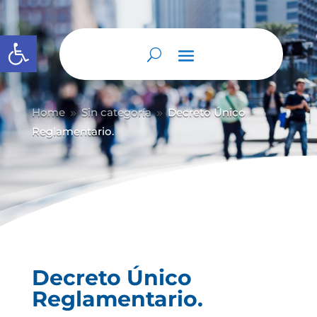
Abrir barra de herramientas
Home
Sin categoría
Decreto Único
9
9
Reglamentario.
Decreto Único
Reglamentario.