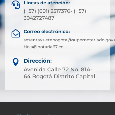
Líneas de atención:

(+57) (601) 2517370- (+57)
3042727487
Correo electrónico:

sesentaysietebogota@supernotariado.gov.
Hola@notaria67.co
Dirección:

Avenida Calle 72 No. 81A-
64 Bogotá Distrito Capital