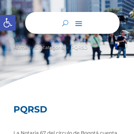
Abrir barra de herramientas
Home
Sin categoría
PQRSD
9
9
PQRSD
La Notaria 67 del círculo de Bogotá cuenta