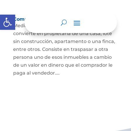
Abrir barra de herramientas
Compraventa de inmuebles
Mediante este contrato, una persona se
convierte en propietaria de una casa, lote
sin construcción, apartamento o una finca,
entre otros. Consiste en traspasar a otra
persona uno de esos inmuebles a cambio
de un valor en dinero que el comprador le
paga al vendedor....