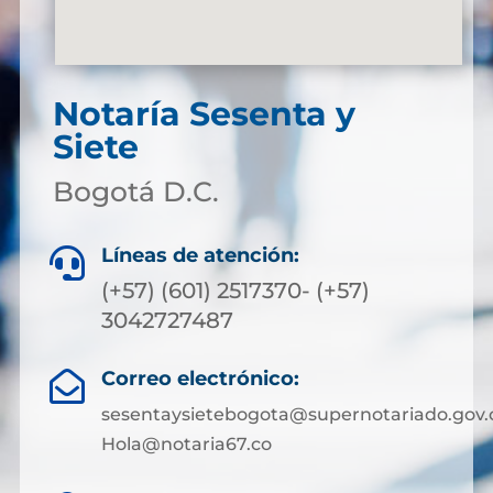
Notaría Sesenta y
Siete
Bogotá D.C.
Líneas de atención:

(+57) (601) 2517370- (+57)
3042727487
Correo electrónico:

sesentaysietebogota@supernotariado.gov.
Hola@notaria67.co