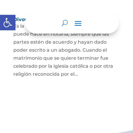
Abrir barra de herramientas
Divorcio
Es la terminación del Matrimonio Civil y se
puede hace en notaría, siempre que las
partes estén de acuerdo y hayan dado
poder escrito a un abogado. Cuando el
matrimonio que se quiere terminar fue
celebrado por la iglesia católica o por otra
religión reconocida por el...