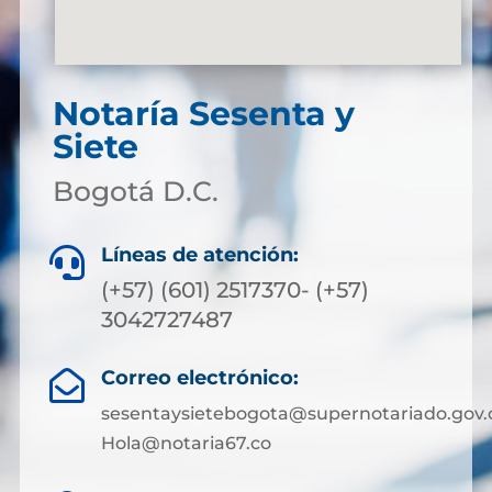
Notaría Sesenta y
Siete
Bogotá D.C.
Líneas de atención:

(+57) (601) 2517370- (+57)
3042727487
Correo electrónico:

sesentaysietebogota@supernotariado.gov.
Hola@notaria67.co