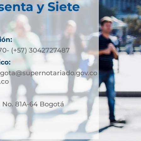
senta y Siete
ión:
370- (+57) 3042727487
ico:
ogota@supernotariado.gov.co
.co
2 No. 81A-64 Bogotá