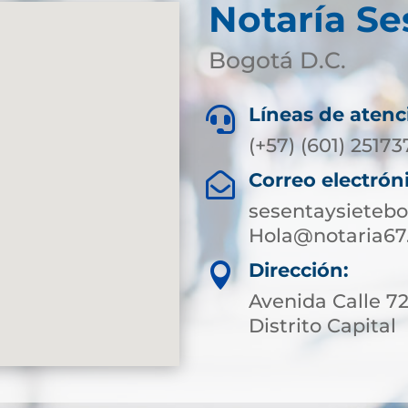
Notaría Se
Bogotá D.C.
Líneas de atenc

(+57) (601) 2517
Correo electrón

sesentaysieteb
Hola@notaria67
Dirección:

Avenida Calle 7
Distrito Capital