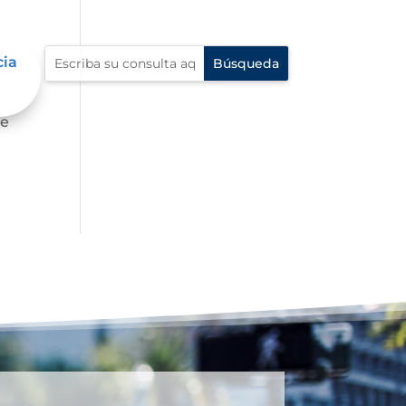
cia
de