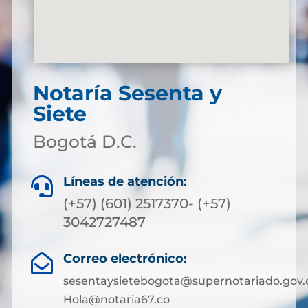
Notaría Sesenta y
Siete
Bogotá D.C.
Líneas de atención:

(+57) (601) 2517370- (+57)
3042727487
Correo electrónico:

sesentaysietebogota@supernotariado.gov.
Hola@notaria67.co