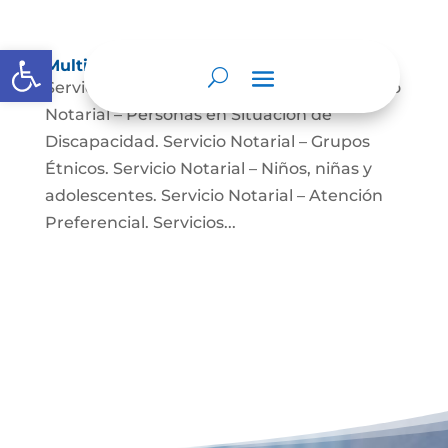
Abrir barra de herramientas
Multimedia
Servicio Notarial – Fuerzas Militares. Servicio
Notarial – Personas en Situación de
Discapacidad. Servicio Notarial – Grupos
Étnicos. Servicio Notarial – Niños, niñas y
adolescentes. Servicio Notarial – Atención
Preferencial. Servicios...