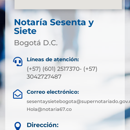
Notaría Sesenta y
Siete
Bogotá D.C.
Líneas de atención:

(+57) (601) 2517370- (+57)
3042727487
Correo electrónico:

sesentaysietebogota@supernotariado.gov.
Hola@notaria67.co
Dirección:
