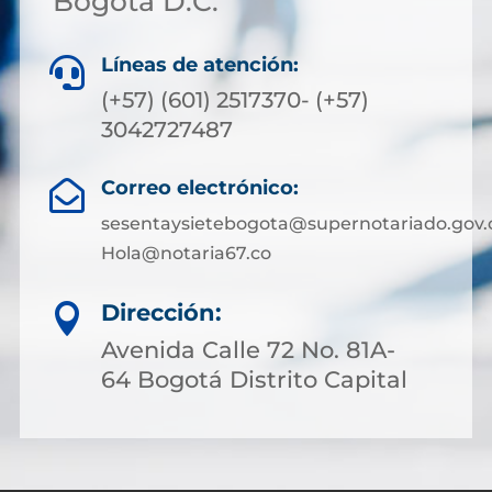
Bogotá D.C.
Líneas de atención:

(+57) (601) 2517370- (+57)
3042727487
Correo electrónico:

sesentaysietebogota@supernotariado.gov.
Hola@notaria67.co
Dirección:

Avenida Calle 72 No. 81A-
64 Bogotá Distrito Capital