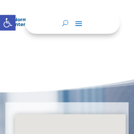
Abrir barra de herramientas
Normatividad especial que les aplique de
interés.