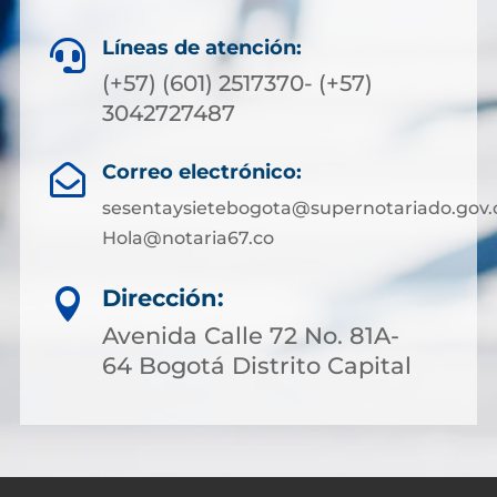
Líneas de atención:

(+57) (601) 2517370- (+57)
3042727487
Correo electrónico:

sesentaysietebogota@supernotariado.gov.
Hola@notaria67.co
Dirección:

Avenida Calle 72 No. 81A-
64 Bogotá Distrito Capital