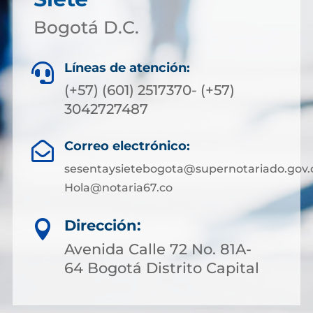
Bogotá D.C.
Líneas de atención:

(+57) (601) 2517370- (+57)
3042727487
Correo electrónico:

sesentaysietebogota@supernotariado.gov.
Hola@notaria67.co
Dirección:

Avenida Calle 72 No. 81A-
64 Bogotá Distrito Capital