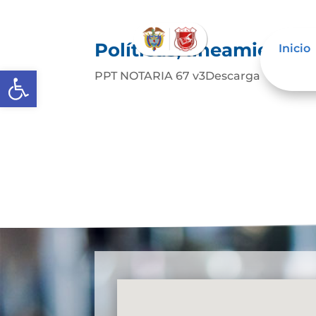
Políticas, lineamiento
Inicio
Abrir barra de herramientas
PPT NOTARIA 67 v3Descarga