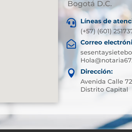
Bogotá D.C.
Líneas de atenc

(+57) (601) 2517
Correo electrón

sesentaysieteb
Hola@notaria67
Dirección:

Avenida Calle 7
Distrito Capital