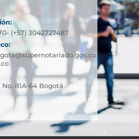
ión:
370- (+57) 3042727487
ico:
ogota@supernotariado.gov.co
.co
2 No. 81A-64 Bogotá