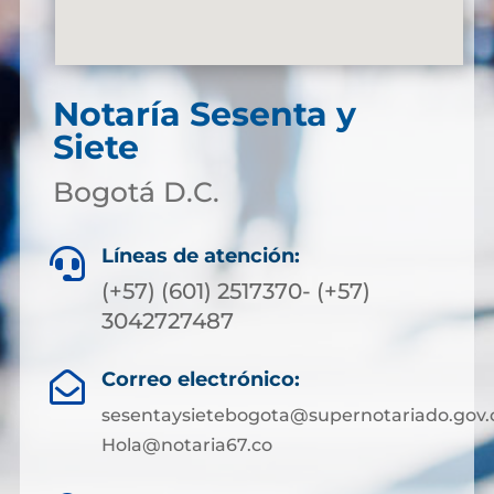
Notaría Sesenta y
Siete
Bogotá D.C.
Líneas de atención:

(+57) (601) 2517370- (+57)
3042727487
Correo electrónico:

sesentaysietebogota@supernotariado.gov.
Hola@notaria67.co