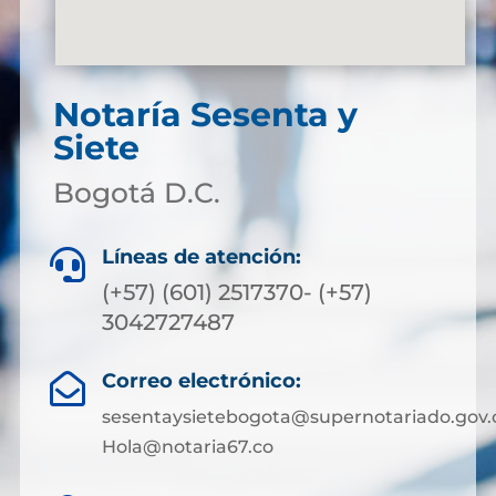
Notaría Sesenta y
Siete
Bogotá D.C.
Líneas de atención:

(+57) (601) 2517370- (+57)
3042727487
Correo electrónico:

sesentaysietebogota@supernotariado.gov.
Hola@notaria67.co