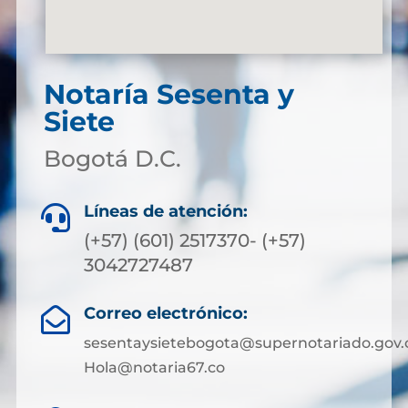
Notaría Sesenta y
Siete
Bogotá D.C.
Líneas de atención:

(+57) (601) 2517370- (+57)
3042727487
Correo electrónico:

sesentaysietebogota@supernotariado.gov.
Hola@notaria67.co